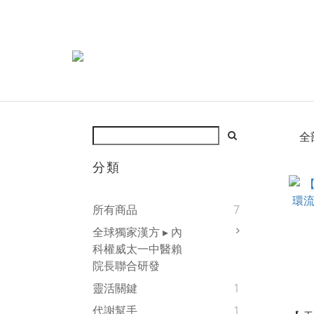
全
分類
所有商品
7
全球獨家漢方 ▸ 內
科權威太一中醫賴
院長聯合研發
靈活關鍵
1
代謝幫手
1