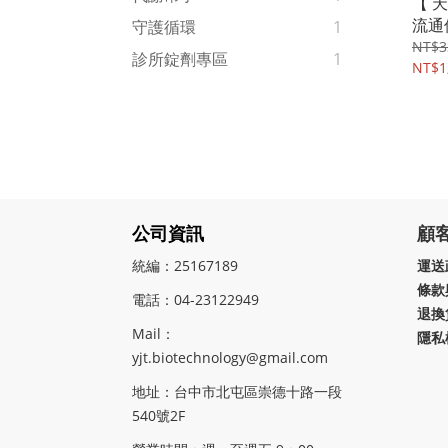
【 
流通
守護循環
1
NT$3
診所錠劑專區
1
NT$1
公司資訊
顧
統編：25167189
運送
條款
電話：04-23122949
退換
Mail：
隱私
yjt.biotechnology@gmail.com
地址：
台中市北屯區崇德十路一段
540號2F