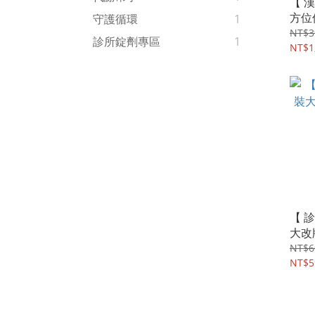
【 
方位
守護循環
1
NT$3
診所錠劑專區
1
NT$1
【 
大改
流上
NT$6
NT$5