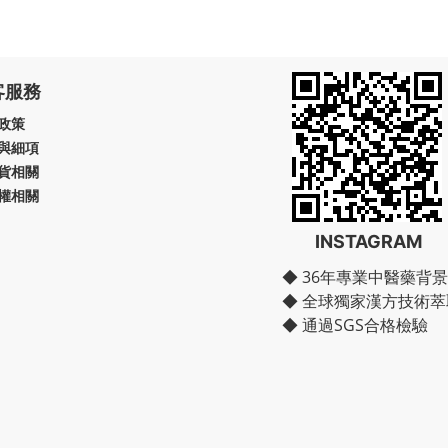
客服務
政策
與細項
貨相關
權相關
INSTAGRAM
◆ 36年專業中醫藥背景
◆ 全球獨家漢方技術萃
◆ 通過SGS合格檢驗