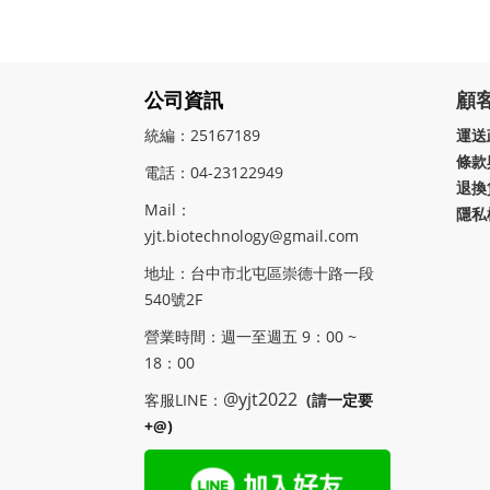
公司資訊
顧
統編：25167189
運送
條款
電話：04-23122949
退換
Mail：
隱私
yjt.biotechnology@gmail.com
地址：
台中市北屯區崇德十路一段
540號2F
營業時間：週一至週五 9：00 ~
18：00
@yjt2022
客服LINE：
(請
一定要
+@)