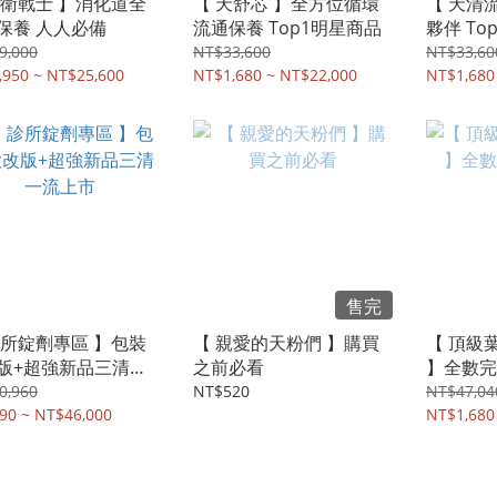
漢衛戰士 】消化道全
【 天舒芯 】全方位循環
【 天清
保養 人人必備
流通保養 Top1明星商品
夥伴 To
9,000
NT$33,600
NT$33,60
,950 ~ NT$25,600
NT$1,680 ~ NT$22,000
NT$1,680
售完
診所錠劑專區 】包裝
【 親愛的天粉們 】購買
【 頂級
版+超強新品三清一
之前必看
】全數完
市
0,960
NT$520
NT$47,04
90 ~ NT$46,000
NT$1,680