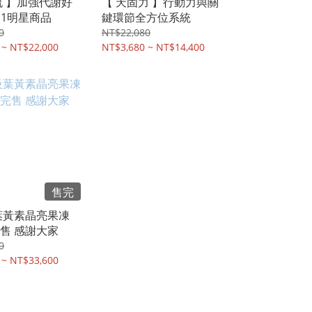
流 】加強代謝好
【 天固力 】行動力與關
p1明星商品
鍵環節全方位系統
0
NT$22,080
 ~ NT$22,000
NT$3,680 ~ NT$14,400
售完
葉黃素晶亮果凍
售 感謝大家
0
 ~ NT$33,600