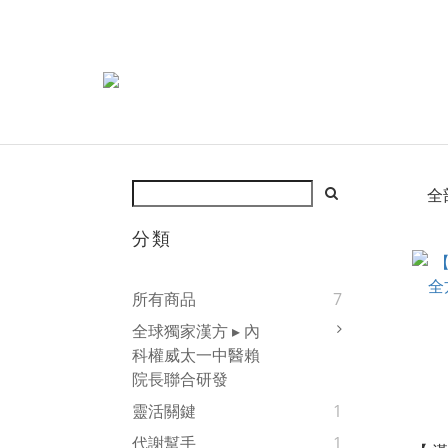
全
分類
所有商品
7
全球獨家漢方 ▸ 內
科權威太一中醫賴
院長聯合研發
靈活關鍵
1
代謝幫手
1