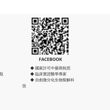
FACEBOOK
◆ 國家許可中藥商執照
取
◆ 臨床實證醫學專家
◆ 自創微分化生物裂解科
技